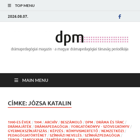
TOP MENU
2026.08.07.
MAIN MENU
CÍMKE:
JÓZSA KATALIN
1990-ES ÉVEK
/
1994
/
ARCHÍV
/
BESZÁMOLÓ
/
DPM
/
DRÁMA ÉS TÁNC
/
DRÁMAJÁTÉK
/
DRÁMAPEDAGÓGIA
/
FORGATÓKÖNYV - SZÖVEGKÖNYV
/
GYERMEKSZÍNJÁTSZÁS
/
KÉPZÉS
/
KÖNYVISMERTETŐ
/
NEMZETKÖZI
/
PEDAGÓGIATÖRTÉNET
/
SZÍNHÁZI NEVELÉS
/
SZÍNHÁZPEDAGÓGIA
/
TÁBOR
/
TANFOLYAM
/
TANÍTÁSI DRÁMA
/
TANULMÁNY