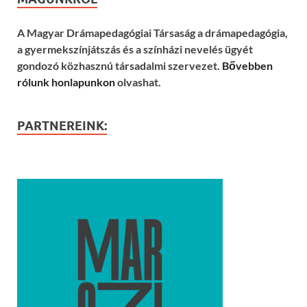
A Magyar Drámapedagógiai Társaság a drámapedagógia,
a gyermekszínjátszás és a színházi nevelés ügyét
gondozó közhasznú társadalmi szervezet.
Bővebben
rólunk honlapunkon
olvashat.
PARTNEREINK: