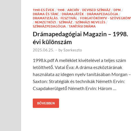
1990-ES ÉVEK
/
1998
/
ARCHÍV
/
DEVISED SZÍNHÁZ
/
DPM
/
DRÁMA ÉS TÁNC
/
DRÁMAJÁTÉK
/
DRÁMAPEDAGÓGIA
/
DRAMATIZÁLÁS
/
FESZTIVÁL
/
FORGATÓKÖNYV - SZÖVEGKÖN
/
NEMZETKÖZI
/
SZÍNHÁZ
/
SZÍNHÁZI NEVELÉS
/
SZÍNHÁZPEDAGÓGIA
/
TANÍTÁSI DRÁMA
Drámapedagógiai Magazin – 1998.
évi különszám
2025.06.25.
-
by
Szerkeszto
1998.k.pdf A melléklet kivételével a teljes szám
letölthető. Vatai Éva: A dráma eszköztárának
használata az idegen nyelv tanításában Morgan –
Saxton: Stratégiák és technikák Németh Ervin:
Csapdakerülgető Németh Ervin: Három …
BŐVEBBEN