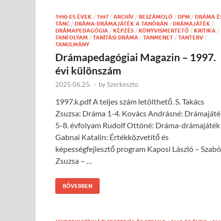
1990-ES ÉVEK
/
1997
/
ARCHÍV
/
BESZÁMOLÓ
/
DPM
/
DRÁMA É
TÁNC
/
DRÁMA-DRÁMAJÁTÉK A TANÓRÁN
/
DRÁMAJÁTÉK
/
DRÁMAPEDAGÓGIA
/
KÉPZÉS
/
KÖNYVISMERTETŐ
/
KRITIKA
/
TANFOLYAM
/
TANÍTÁSI DRÁMA
/
TANMENET
/
TANTERV
/
TANULMÁNY
Drámapedagógiai Magazin – 1997.
évi különszám
2025.06.25.
-
by
Szerkeszto
1997.k.pdf A teljes szám letölthető. S. Takács
Zsuzsa: Dráma 1-4. Kovács Andrásné: Drámajáté
5-8. évfolyam Rudolf Ottóné: Dráma-drámajáték
Gabnai Katalin: Értékközvetítő és
képességfejlesztő program Kaposi László – Szabó
Zsuzsa – …
BŐVEBBEN