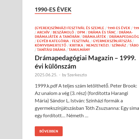
1990-ES ÉVEK
(GYEREK)SZÍNHÁZI FESZTIVÁL ÉS SZEMLE
/
1990-ES ÉVEK
/
199
/
ARCHÍV
/
BESZÁMOLÓ
/
DPM
/
DRÁMA ÉS TÁNC
/
DRÁMA-
DRÁMAJÁTÉK A TANÓRÁN
/
DRÁMAJÁTÉK
/
DRÁMAPEDAGÓG
/
EGYÉB KATEGÓRIA
/
FESZTIVÁL
/
GYERMEKSZÍNJÁTSZÁS
/
KÖNYVISMERTETŐ
/
KRITIKA
/
NEMZETKÖZI
/
SZÍNHÁZ
/
TÁBO
/
TANÍTÁSI DRÁMA
/
TANULMÁNY
Drámapedagógiai Magazin – 1999.
évi különszám
2025.06.25.
-
by
Szerkeszto
1999.k.pdf A teljes szám letölthető. Peter Brook:
Az unalom a vég (3. rész) (fordította Harangi
Mária) Sándor L. István: Színházi formák a
gyermekszínjátszásban Tóth Zsuzsanna: Egy sima
egy fordított… Németh …
BŐVEBBEN