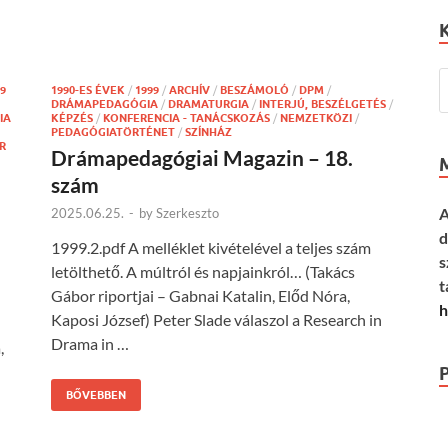
9
1990-ES ÉVEK
/
1999
/
ARCHÍV
/
BESZÁMOLÓ
/
DPM
/
DRÁMAPEDAGÓGIA
/
DRAMATURGIA
/
INTERJÚ, BESZÉLGETÉS
/
IA
KÉPZÉS
/
KONFERENCIA - TANÁCSKOZÁS
/
NEMZETKÖZI
/
PEDAGÓGIATÖRTÉNET
/
SZÍNHÁZ
R
Drámapedagógiai Magazin – 18.
szám
A
2025.06.25.
-
by
Szerkeszto
d
1999.2.pdf A melléklet kivételével a teljes szám
s
letölthető. A múltról és napjainkról… (Takács
t
Gábor riportjai – Gabnai Katalin, Előd Nóra,
h
Kaposi József) Peter Slade válaszol a Research in
Drama in …
,
BŐVEBBEN