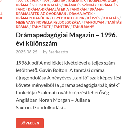
7
1990-ES ÉVEK
/
1996
/
ARCHÍV
/
BÁBJÁTÉK
/
BÁBPEDAGÓGIA
/
S
DRÁMA ÉS FELSŐOKTATÁS
/
DRÁMA ÉS SZÍNHÁZ
/
DRÁMA ÉS
TÁNC
/
DRÁMA-DRÁMAJÁTÉK A TANÓRÁN
/
DRÁMA-
ÁL
DRÁMAJÁTÉK AZ ÓVODÁBAN
/
DRÁMAJÁTÉK
/
I
DRÁMAPEDAGÓGIA
/
EGYÉB KATEGÓRIA
/
KÉPZÉS
/
KUTATÁS
/
MESE VAGY NOVELLA FELDOLGOZÁSA
/
TANFOLYAM
/
TANÍTÁSI
DRÁMA
/
TANMENET
/
TANTERV
/
TANULMÁNY
Drámapedagógiai Magazin – 1996.
évi különszám
2025.06.25.
-
by
Szerkeszto
1996.k.pdf A melléklet kivételével a teljes szám
letölthető. Gavin Bolton: A tanítási dráma
l
újragondolása A négyéves „tanító” szak képesítési
követelményeiből (a „drámapedagógia/bábjáték”
funkciója) Szakmai továbbképzési lehetőség
Angliában Norah Morgan – Juliana
Saxton: Gondolkodási …
BŐVEBBEN