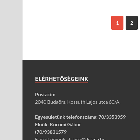
1
2
ELÉRHETŐSÉGEINK
Postacím:
2040 Budaörs, Kossuth Lajos utca 60/A.
Egyesületünk telefonszáma:
70/3353959
Elnök: Körömi Gábor
(70/93831579
E-mail címünk:
drama@drama.hu