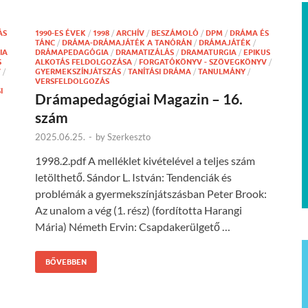
ÁS
1990-ES ÉVEK
/
1998
/
ARCHÍV
/
BESZÁMOLÓ
/
DPM
/
DRÁMA ÉS
TÁNC
/
DRÁMA-DRÁMAJÁTÉK A TANÓRÁN
/
DRÁMAJÁTÉK
/
IA
DRÁMAPEDAGÓGIA
/
DRAMATIZÁLÁS
/
DRAMATURGIA
/
EPIKUS
S
ALKOTÁS FELDOLGOZÁSA
/
FORGATÓKÖNYV - SZÖVEGKÖNYV
/
V
/
GYERMEKSZÍNJÁTSZÁS
/
TANÍTÁSI DRÁMA
/
TANULMÁNY
/
VERSFELDOLGOZÁS
I
Drámapedagógiai Magazin – 16.
szám
2025.06.25.
-
by
Szerkeszto
1998.2.pdf A melléklet kivételével a teljes szám
letölthető. Sándor L. István: Tendenciák és
problémák a gyermekszínjátszásban Peter Brook:
Az unalom a vég (1. rész) (fordította Harangi
Mária) Németh Ervin: Csapdakerülgető …
BŐVEBBEN