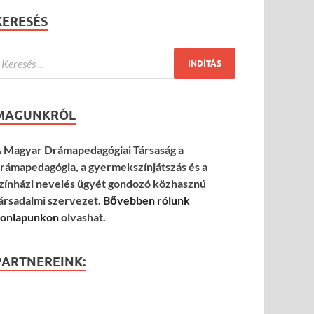
KERESÉS
MAGUNKRÓL
 Magyar Drámapedagógiai Társaság a
rámapedagógia, a gyermekszínjátszás és a
zínházi nevelés ügyét gondozó közhasznú
ársadalmi szervezet.
Bővebben rólunk
onlapunkon
olvashat.
PARTNEREINK: