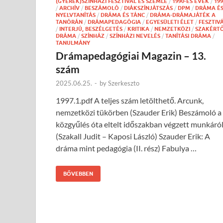
(GYEREK)SZÍNHÁZI FESZTIVÁL ÉS SZEMLE
/
1990-ES ÉVEK
/
199
/
ARCHÍV
/
BESZÁMOLÓ
/
DIÁKSZÍNJÁTSZÁS
/
DPM
/
DRÁMA É
NYELVTANÍTÁS
/
DRÁMA ÉS TÁNC
/
DRÁMA-DRÁMAJÁTÉK A
TANÓRÁN
/
DRÁMAPEDAGÓGIA
/
EGYESÜLETI ÉLET
/
FESZTIV
/
INTERJÚ, BESZÉLGETÉS
/
KRITIKA
/
NEMZETKÖZI
/
SZAKÉRTŐ
DRÁMA
/
SZÍNHÁZ
/
SZÍNHÁZI NEVELÉS
/
TANÍTÁSI DRÁMA
/
TANULMÁNY
Drámapedagógiai Magazin – 13.
szám
2025.06.25.
-
by
Szerkeszto
1997.1.pdf A teljes szám letölthető. Arcunk,
nemzetközi tükörben (Szauder Erik) Beszámoló a
közgyűlés óta eltelt időszakban végzett munkáró
(Szakall Judit – Kaposi László) Szauder Erik: A
dráma mint pedagógia (II. rész) Fabulya …
BŐVEBBEN