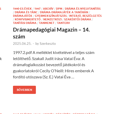
S
1990-ES ÉVEK
/
1997
/
ARCHÍV
/
DPM
/
DRÁMA ÉS NYELVTANÍTÁS
/
DRÁMA ÉS TÁNC
/
DRÁMA-DRÁMAJÁTÉK A TANÓRÁN
/
DRÁMAJÁTÉK
/
GYERMEKSZÍNJÁTSZÁS
/
INTERJÚ, BESZÉLGETÉS
/
KÖNYVISMERTETŐ
/
NEMZETKÖZI
/
SZAKÉRTŐI DRÁMA
/
TANÍTÁSI DRÁMA
/
TANMENET
/
TANTERV
Drámapedagógiai Magazin – 14.
szám
2025.06.25.
-
by
Szerkeszto
1997.2.pdf A melléklet kivételével a teljes szám
k
letölthető. Szakall Judit írása Vatai Éva: A
drámafoglalkozást bevezető játékokról és
gyakorlatokról Cecily O’Neill: Híres emberek A
fordító utószava (Sz. E.) Vatai Éva …
BŐVEBBEN