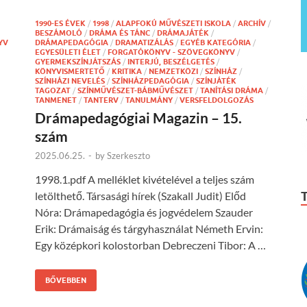
1990-ES ÉVEK
/
1998
/
ALAPFOKÚ MŰVÉSZETI ISKOLA
/
ARCHÍV
/
BESZÁMOLÓ
/
DRÁMA ÉS TÁNC
/
DRÁMAJÁTÉK
/
YV
DRÁMAPEDAGÓGIA
/
DRAMATIZÁLÁS
/
EGYÉB KATEGÓRIA
/
EGYESÜLETI ÉLET
/
FORGATÓKÖNYV - SZÖVEGKÖNYV
/
GYERMEKSZÍNJÁTSZÁS
/
INTERJÚ, BESZÉLGETÉS
/
KÖNYVISMERTETŐ
/
KRITIKA
/
NEMZETKÖZI
/
SZÍNHÁZ
/
SZÍNHÁZI NEVELÉS
/
SZÍNHÁZPEDAGÓGIA
/
SZÍNJÁTÉK
TAGOZAT
/
SZÍNMŰVÉSZET-BÁBMŰVÉSZET
/
TANÍTÁSI DRÁMA
/
TANMENET
/
TANTERV
/
TANULMÁNY
/
VERSFELDOLGOZÁS
Drámapedagógiai Magazin – 15.
szám
2025.06.25.
-
by
Szerkeszto
1998.1.pdf A melléklet kivételével a teljes szám
letölthető. Társasági hírek (Szakall Judit) Előd
Nóra: Drámapedagógia és jogvédelem Szauder
Erik: Drámaiság és tárgyhasználat Németh Ervin:
Egy középkori kolostorban Debreczeni Tibor: A …
BŐVEBBEN