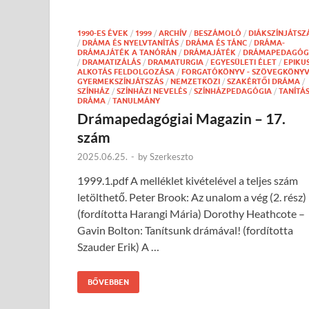
1990-ES ÉVEK
/
1999
/
ARCHÍV
/
BESZÁMOLÓ
/
DIÁKSZÍNJÁTSZ
/
DRÁMA ÉS NYELVTANÍTÁS
/
DRÁMA ÉS TÁNC
/
DRÁMA-
DRÁMAJÁTÉK A TANÓRÁN
/
DRÁMAJÁTÉK
/
DRÁMAPEDAGÓG
/
DRAMATIZÁLÁS
/
DRAMATURGIA
/
EGYESÜLETI ÉLET
/
EPIKU
ALKOTÁS FELDOLGOZÁSA
/
FORGATÓKÖNYV - SZÖVEGKÖNY
GYERMEKSZÍNJÁTSZÁS
/
NEMZETKÖZI
/
SZAKÉRTŐI DRÁMA
/
SZÍNHÁZ
/
SZÍNHÁZI NEVELÉS
/
SZÍNHÁZPEDAGÓGIA
/
TANÍTÁS
DRÁMA
/
TANULMÁNY
Drámapedagógiai Magazin – 17.
szám
2025.06.25.
-
by
Szerkeszto
1999.1.pdf A melléklet kivételével a teljes szám
letölthető. Peter Brook: Az unalom a vég (2. rész)
(fordította Harangi Mária) Dorothy Heathcote –
Gavin Bolton: Tanítsunk drámával! (fordította
Szauder Erik) A …
BŐVEBBEN