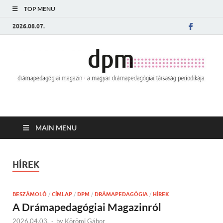
TOP MENU
2026.08.07.
MAIN MENU
HÍREK
BESZÁMOLÓ
/
CÍMLAP
/
DPM
/
DRÁMAPEDAGÓGIA
/
HÍREK
A Drámapedagógiai Magazinról
2026.04.03.
-
by
Körömi Gábor