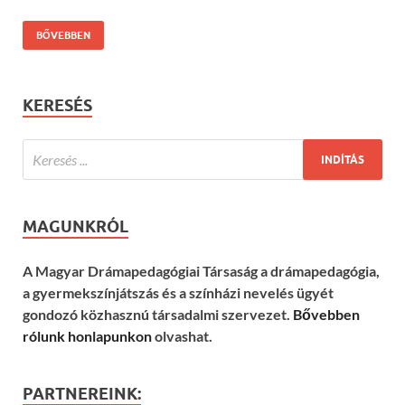
BŐVEBBEN
KERESÉS
MAGUNKRÓL
A Magyar Drámapedagógiai Társaság a drámapedagógia,
a gyermekszínjátszás és a színházi nevelés ügyét
gondozó közhasznú társadalmi szervezet.
Bővebben
rólunk honlapunkon
olvashat.
PARTNEREINK: