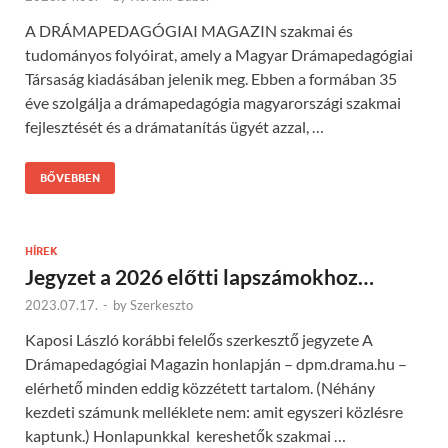
A DRÁMAPEDAGÓGIAI MAGAZIN szakmai és
tudományos folyóirat, amely a Magyar Drámapedagógiai
Társaság kiadásában jelenik meg. Ebben a formában 35
éve szolgálja a drámapedagógia magyarországi szakmai
fejlesztését és a drámatanítás ügyét azzal, …
BŐVEBBEN
HÍREK
Jegyzet a 2026 előtti lapszámokhoz…
2023.07.17.
-
by
Szerkeszto
Kaposi László korábbi felelős szerkesztő jegyzete A
Drámapedagógiai Magazin honlapján – dpm.drama.hu –
elérhető minden eddig közzétett tartalom. (Néhány
kezdeti számunk melléklete nem: amit egyszeri közlésre
kaptunk.) Honlapunkkal kereshetők szakmai …