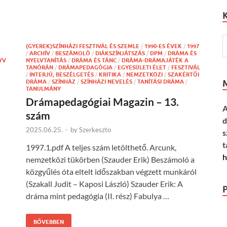
(GYEREK)SZÍNHÁZI FESZTIVÁL ÉS SZEMLE
/
1990-ES ÉVEK
/
1997
/
ARCHÍV
/
BESZÁMOLÓ
/
DIÁKSZÍNJÁTSZÁS
/
DPM
/
DRÁMA ÉS
YV
NYELVTANÍTÁS
/
DRÁMA ÉS TÁNC
/
DRÁMA-DRÁMAJÁTÉK A
TANÓRÁN
/
DRÁMAPEDAGÓGIA
/
EGYESÜLETI ÉLET
/
FESZTIVÁL
/
INTERJÚ, BESZÉLGETÉS
/
KRITIKA
/
NEMZETKÖZI
/
SZAKÉRTŐI
DRÁMA
/
SZÍNHÁZ
/
SZÍNHÁZI NEVELÉS
/
TANÍTÁSI DRÁMA
/
TANULMÁNY
Drámapedagógiai Magazin – 13.
A
szám
d
2025.06.25.
-
by
Szerkeszto
s
t
1997.1.pdf A teljes szám letölthető. Arcunk,
h
nemzetközi tükörben (Szauder Erik) Beszámoló a
közgyűlés óta eltelt időszakban végzett munkáról
(Szakall Judit – Kaposi László) Szauder Erik: A
dráma mint pedagógia (II. rész) Fabulya …
BŐVEBBEN