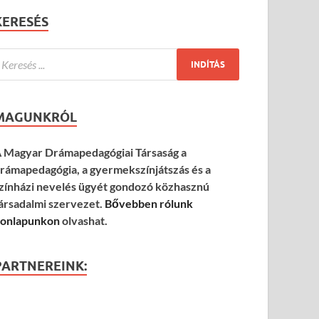
KERESÉS
MAGUNKRÓL
 Magyar Drámapedagógiai Társaság a
rámapedagógia, a gyermekszínjátszás és a
zínházi nevelés ügyét gondozó közhasznú
ársadalmi szervezet.
Bővebben rólunk
onlapunkon
olvashat.
PARTNEREINK: