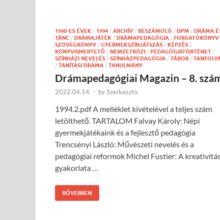
1990-ES ÉVEK
/
1994
/
ARCHÍV
/
BESZÁMOLÓ
/
DPM
/
DRÁMA É
TÁNC
/
DRÁMAJÁTÉK
/
DRÁMAPEDAGÓGIA
/
FORGATÓKÖNYV 
SZÖVEGKÖNYV
/
GYERMEKSZÍNJÁTSZÁS
/
KÉPZÉS
/
KÖNYVISMERTETŐ
/
NEMZETKÖZI
/
PEDAGÓGIATÖRTÉNET
/
SZÍNHÁZI NEVELÉS
/
SZÍNHÁZPEDAGÓGIA
/
TÁBOR
/
TANFOLY
/
TANÍTÁSI DRÁMA
/
TANULMÁNY
Drámapedagógiai Magazin – 8. szá
2022.04.14.
-
by
Szerkeszto
1994.2.pdf A melléklet kivételével a teljes szám
letölthető. TARTALOM Falvay Károly: Népi
gyermekjátékaink és a fejlesztő pedagógia
Trencsényi László: Művészeti nevelés és a
pedagógiai reformok Michel Fustier: A kreativitá
gyakorlata …
BŐVEBBEN