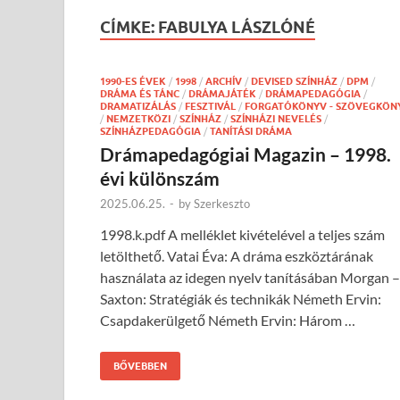
CÍMKE:
FABULYA LÁSZLÓNÉ
1990-ES ÉVEK
/
1998
/
ARCHÍV
/
DEVISED SZÍNHÁZ
/
DPM
/
DRÁMA ÉS TÁNC
/
DRÁMAJÁTÉK
/
DRÁMAPEDAGÓGIA
/
DRAMATIZÁLÁS
/
FESZTIVÁL
/
FORGATÓKÖNYV - SZÖVEGKÖN
/
NEMZETKÖZI
/
SZÍNHÁZ
/
SZÍNHÁZI NEVELÉS
/
SZÍNHÁZPEDAGÓGIA
/
TANÍTÁSI DRÁMA
Drámapedagógiai Magazin – 1998.
évi különszám
2025.06.25.
-
by
Szerkeszto
1998.k.pdf A melléklet kivételével a teljes szám
letölthető. Vatai Éva: A dráma eszköztárának
használata az idegen nyelv tanításában Morgan –
Saxton: Stratégiák és technikák Németh Ervin:
Csapdakerülgető Németh Ervin: Három …
BŐVEBBEN