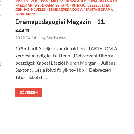
K
1990-ES ÉVEK
/
1996
/
ARCHÍV
/
BESZÁMOLÓ
/
DPM
/
DRÁMA ÉS
/
NYELVTANÍTÁS
/
DRÁMA ÉS TÁNC
/
INTERJÚ, BESZÉLGETÉS
/
SZÍNHÁZI NEVELÉS
/
SZÍNHÁZPEDAGÓGIA
/
TANÍTÁSI DRÁMA
/
/
TANULMÁNY
Drámapedagógiai Magazin – 11.
szám
2022.04.14.
-
by
Szerkeszto
1996.1.pdf A teljes szám letölthető. TARTALOM A
kérdést mindig fel kell tenni (Debreczeni Tiborral
beszélget Kaposi László) Norah Morgan – Juliana
k
Saxton: „…és a folyó folyik tovább!” Debreczeni
Tibor: Iskolát …
BŐVEBBEN