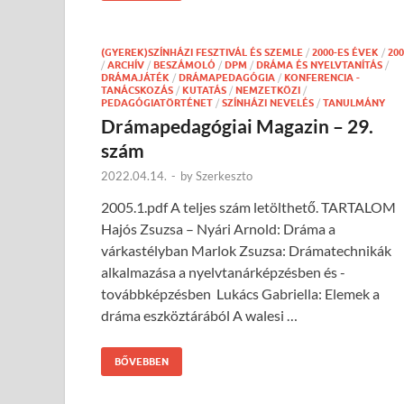
(GYEREK)SZÍNHÁZI FESZTIVÁL ÉS SZEMLE
/
2000-ES ÉVEK
/
200
/
ARCHÍV
/
BESZÁMOLÓ
/
DPM
/
DRÁMA ÉS NYELVTANÍTÁS
/
DRÁMAJÁTÉK
/
DRÁMAPEDAGÓGIA
/
KONFERENCIA -
TANÁCSKOZÁS
/
KUTATÁS
/
NEMZETKÖZI
/
PEDAGÓGIATÖRTÉNET
/
SZÍNHÁZI NEVELÉS
/
TANULMÁNY
Drámapedagógiai Magazin – 29.
szám
2022.04.14.
-
by
Szerkeszto
2005.1.pdf A teljes szám letölthető. TARTALOM
Hajós Zsuzsa – Nyári Arnold: Dráma a
várkastélyban Marlok Zsuzsa: Drámatechnikák
alkalmazása a nyelvtanárképzésben és -
továbbképzésben Lukács Gabriella: Elemek a
dráma eszköztárából A walesi …
BŐVEBBEN