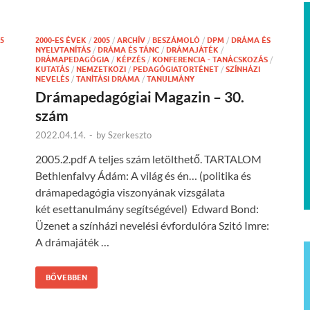
5
2000-ES ÉVEK
/
2005
/
ARCHÍV
/
BESZÁMOLÓ
/
DPM
/
DRÁMA ÉS
NYELVTANÍTÁS
/
DRÁMA ÉS TÁNC
/
DRÁMAJÁTÉK
/
DRÁMAPEDAGÓGIA
/
KÉPZÉS
/
KONFERENCIA - TANÁCSKOZÁS
/
KUTATÁS
/
NEMZETKÖZI
/
PEDAGÓGIATÖRTÉNET
/
SZÍNHÁZI
NEVELÉS
/
TANÍTÁSI DRÁMA
/
TANULMÁNY
Drámapedagógiai Magazin – 30.
szám
2022.04.14.
-
by
Szerkeszto
2005.2.pdf A teljes szám letölthető. TARTALOM
Bethlenfalvy Ádám: A világ és én… (politika és
drámapedagógia viszonyának vizsgálata
két esettanulmány segítségével) Edward Bond:
Üzenet a színházi nevelési évfordulóra Szitó Imre:
A drámajáték …
BŐVEBBEN