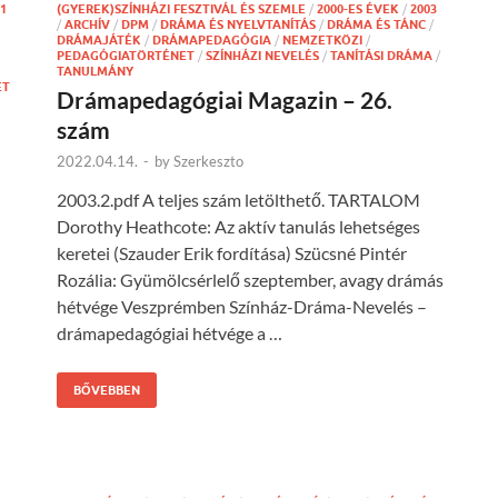
1
(GYEREK)SZÍNHÁZI FESZTIVÁL ÉS SZEMLE
/
2000-ES ÉVEK
/
2003
/
ARCHÍV
/
DPM
/
DRÁMA ÉS NYELVTANÍTÁS
/
DRÁMA ÉS TÁNC
/
DRÁMAJÁTÉK
/
DRÁMAPEDAGÓGIA
/
NEMZETKÖZI
/
PEDAGÓGIATÖRTÉNET
/
SZÍNHÁZI NEVELÉS
/
TANÍTÁSI DRÁMA
/
TANULMÁNY
ET
Drámapedagógiai Magazin – 26.
szám
2022.04.14.
-
by
Szerkeszto
2003.2.pdf A teljes szám letölthető. TARTALOM
Dorothy Heathcote: Az aktív tanulás lehetséges
keretei (Szauder Erik fordítása) Szücsné Pintér
Rozália: Gyümölcsérlelő szeptember, avagy drámás
hétvége Veszprémben Színház-Dráma-Nevelés –
drámapedagógiai hétvége a …
BŐVEBBEN