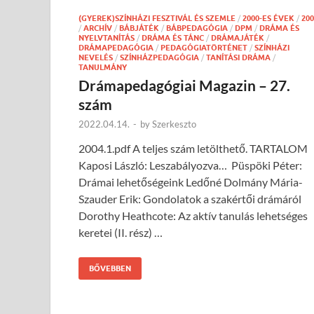
(GYEREK)SZÍNHÁZI FESZTIVÁL ÉS SZEMLE
/
2000-ES ÉVEK
/
200
/
ARCHÍV
/
BÁBJÁTÉK
/
BÁBPEDAGÓGIA
/
DPM
/
DRÁMA ÉS
NYELVTANÍTÁS
/
DRÁMA ÉS TÁNC
/
DRÁMAJÁTÉK
/
DRÁMAPEDAGÓGIA
/
PEDAGÓGIATÖRTÉNET
/
SZÍNHÁZI
NEVELÉS
/
SZÍNHÁZPEDAGÓGIA
/
TANÍTÁSI DRÁMA
/
TANULMÁNY
Drámapedagógiai Magazin – 27.
szám
2022.04.14.
-
by
Szerkeszto
2004.1.pdf A teljes szám letölthető. TARTALOM
Kaposi László: Leszabályozva… Püspöki Péter:
Drámai lehetőségeink Ledőné Dolmány Mária-
Szauder Erik: Gondolatok a szakértői drámáról
Dorothy Heathcote: Az aktív tanulás lehetséges
keretei (II. rész) …
BŐVEBBEN