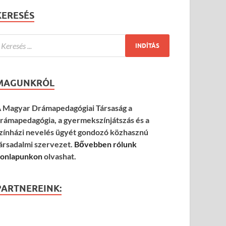
KERESÉS
MAGUNKRÓL
 Magyar Drámapedagógiai Társaság a
rámapedagógia, a gyermekszínjátszás és a
zínházi nevelés ügyét gondozó közhasznú
ársadalmi szervezet.
Bővebben rólunk
onlapunkon
olvashat.
PARTNEREINK: