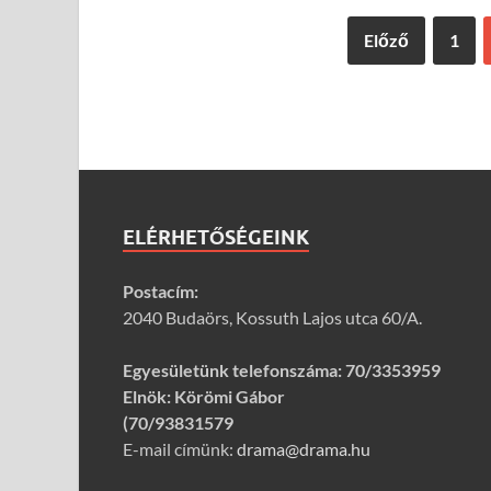
Előző
1
ELÉRHETŐSÉGEINK
Postacím:
2040 Budaörs, Kossuth Lajos utca 60/A.
Egyesületünk telefonszáma:
70/3353959
Elnök: Körömi Gábor
(70/93831579
E-mail címünk:
drama@drama.hu