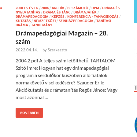
4
2000-ES ÉVEK
/
2004
/
ARCHÍV
/
BESZÁMOLÓ
/
DPM
/
DRÁMA ÉS
NYELVTANÍTÁS
/
DRÁMA ÉS TÁNC
/
DRÁMAJÁTÉK
/
DRÁMAPEDAGÓGIA
/
KÉPZÉS
/
KONFERENCIA - TANÁCSKOZÁS
/
KUTATÁS
/
NEMZETKÖZI
/
SZÍNHÁZPEDAGÓGIA
/
TANÍTÁSI
DRÁMA
/
TANULMÁNY
Drámapedagógiai Magazin – 28.
szám
2022.04.14.
-
by
Szerkeszto
2004.2.pdf A teljes szám letölthető. TARTALOM
Szitó Imre: Hogyan hat egy drámapedagógiai
program a serdülőkor küszöbén álló fiatalok
normakövető viselkedésére? Szauder Erik:
Akciókutatás és drámatanítás Regős János: Vagy
most azonnal …
BŐVEBBEN