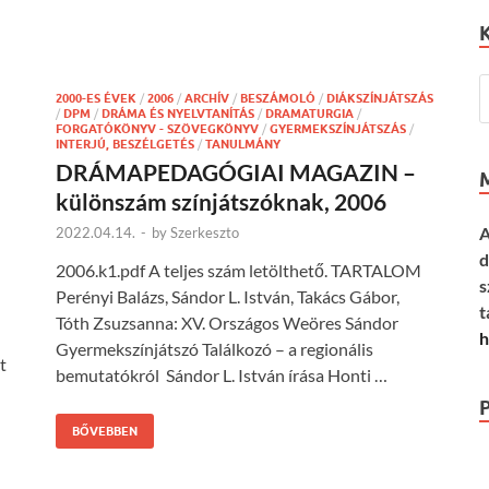
2000-ES ÉVEK
/
2006
/
ARCHÍV
/
BESZÁMOLÓ
/
DIÁKSZÍNJÁTSZÁS
/
DPM
/
DRÁMA ÉS NYELVTANÍTÁS
/
DRAMATURGIA
/
FORGATÓKÖNYV - SZÖVEGKÖNYV
/
GYERMEKSZÍNJÁTSZÁS
/
INTERJÚ, BESZÉLGETÉS
/
TANULMÁNY
DRÁMAPEDAGÓGIAI MAGAZIN –
különszám színjátszóknak, 2006
A
2022.04.14.
-
by
Szerkeszto
d
2006.k1.pdf A teljes szám letölthető. TARTALOM
s
Perényi Balázs, Sándor L. István, Takács Gábor,
t
Tóth Zsuzsanna: XV. Országos Weöres Sándor
h
Gyermekszínjátszó Találkozó – a regionális
t
bemutatókról Sándor L. István írása Honti …
BŐVEBBEN