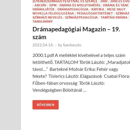
(GYEREK)SZÍNHÁZI FESZTIVÁL ÉS SZEMLE
/
2000
/
2000-ES ÉVE
/
ARCHÍV
/
DPM
/
DRÁMA ÉS NYELVTANÍTÁS
/
DRÁMA ÉS TÁNC
DRÁMAJÁTÉK
/
DRÁMAPEDAGÓGIA
/
KRITIKA
/
MESE VAGY
NOVELLA FELDOLGOZÁSA
/
PEDAGÓGIATÖRTÉNET
/
SZÍNHÁZ
SZÍNHÁZI NEVELÉS
/
SZÍNHÁZPEDAGÓGIA
/
TANÍTÁSI DRÁMA
/
TANULMÁNY
Drámapedagógiai Magazin – 19.
szám
2022.04.14.
-
by
Szerkeszto
2000.1.pdf A melléklet kivételével a teljes szám
letölthető. TARTALOM Török László: „Maradjato
távol…” Bartekné Molnár Erika: Fehér vagy
fekete? Tislerics László: Elágazások Csabai Flóra:
Fűben-fában orvosság Török László:
Vendégségben Bóbitánál …
BŐVEBBEN