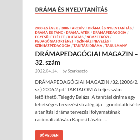
DRÁMA ÉS NYELVTANÍTÁS
2000-ES ÉVEK
/
2006
/
ARCHÍV
/
DRÁMA ÉS NYELVTANÍTÁS
/
DRÁMA ÉS TÁNC
/
DRÁMAJÁTÉK
/
DRÁMAPEDAGÓGIA
/
EGYESÜLETI ÉLET
/
KUTATÁS
/
NEMZETKÖZI
/
PEDAGÓGIATÖRTÉNET
/
SZÍNHÁZI NEVELÉS
/
SZÍNHÁZPEDAGÓGIA
/
TANÍTÁSI DRÁMA
/
TANULMÁNY
DRÁMAPEDAGÓGIAI MAGAZIN –
32. szám
2022.04.14.
-
by
Szerkeszto
DRÁMAPEDAGÓGIAI MAGAZIN /32. (2006/2.
sz.) 2006.2.pdf TARTALOM A teljes szám
letölthető. Telegdy Balázs: A tanítási dráma egy
lehetséges tervezési stratégiája – gondolatkísérle
a tanítási dráma tervezési folyamatának
racionalizálására Kaposi László: …
BŐVEBBEN