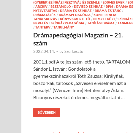
(GYEREK)SZÍNHÁZI FESZTIVÁL ÉS SZEMLE
/
2000-ES ÉVEK
/
200
/
ARCHÍV
/
BESZÁMOLÓ
/
DEVISED SZÍNHÁZ
/
DPM
/
DRÁMA ÉS
NYELVTANÍTÁS
/
DRÁMA ÉS SZÍNHÁZ
/
DRÁMA ÉS TÁNC
/
DRÁMAJÁTÉK
/
DRÁMAPEDAGÓGIA
/
KONFERENCIA -
TANÁCSKOZÁS
/
KÖNYVISMERTETŐ
/
NEMZETKÖZI
/
SZÍNHÁZI
NEVELÉS
/
SZÍNHÁZPEDAGÓGIA
/
TANÍTÁSI DRÁMA
/
TANMEN
/
TANTERV
/
TANULMÁNY
Drámapedagógiai Magazin – 21.
szám
2022.04.14.
-
by
Szerkeszto
2001.1.pdf A teljes szám letölthető. TARTALOM
Sándor L. István: Gondolatok a
gyermekszínházakról Tóth Zsuzsa: Királyfiak,
boszorkák, táltosok „Szívesen elviselném azt a
mosolyt” (Wenczel Imre) Bethlenfalvy Ádám:
Bizonyos részeket érdemes megváltoztatni …
BŐVEBBEN