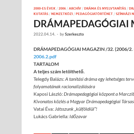
2000-ES ÉVEK
/
2006
/
ARCHÍV
/
DRÁMA ÉS NYELVTANÍTÁS
/
DR
KUTATÁS
/
NEMZETKÖZI
/
PEDAGÓGIATÖRTÉNET
/
SZÍNHÁZI 
DRÁMAPEDAGÓGIAI MA
2022.04.14.
-
by
Szerkeszto
DRÁMAPEDAGÓGIAI MAGAZIN /32. (2006/2. s
2006.2
.pdf
TARTALOM
A teljes szám letölthető.
Telegdy Balázs:
A tanítási dráma egy lehetséges terv
folyamatának racionalizálására
Kaposi László:
Drámapedagógiai központ a Marczib
Kivonatos közlés a Magyar Drámapedagógiai Társas
Vatai Éva:
Játsszunk „külföldiül”!
Lukács Gabriella:
Időzavar