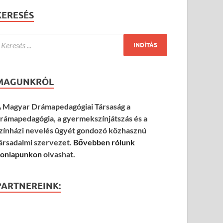
KERESÉS
MAGUNKRÓL
 Magyar Drámapedagógiai Társaság a
rámapedagógia, a gyermekszínjátszás és a
zínházi nevelés ügyét gondozó közhasznú
ársadalmi szervezet.
Bővebben rólunk
onlapunkon
olvashat.
PARTNEREINK: