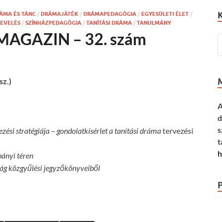
ÁMA ÉS TÁNC
/
DRÁMAJÁTÉK
/
DRÁMAPEDAGÓGIA
/
EGYESÜLETI ÉLET
/
NEVELÉS
/
SZÍNHÁZPEDAGÓGIA
/
TANÍTÁSI DRÁMA
/
TANULMÁNY
GAZIN – 32. szám
z.)
A
d
s
ezési stratégiája – gondolatkísérlet a tanítási dráma
tervezési
t
h
ányi téren
ág közgyűlési jegyzőkönyveiből