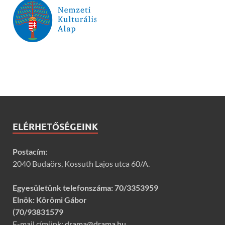
ELÉRHETŐSÉGEINK
Postacím:
2040 Budaörs, Kossuth Lajos utca 60/A.
Egyesületünk telefonszáma:
70/3353959
Elnök: Körömi Gábor
(70/93831579
E-mail címünk:
drama@drama.hu