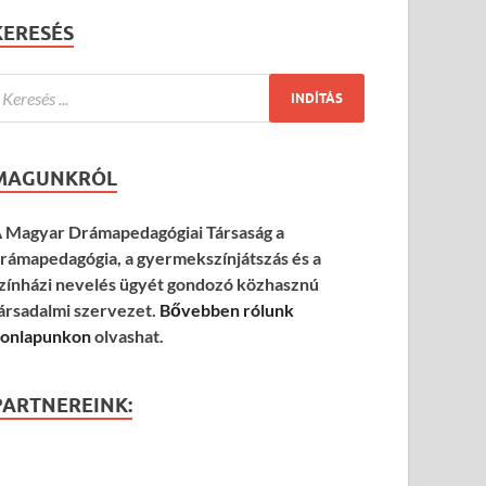
KERESÉS
MAGUNKRÓL
 Magyar Drámapedagógiai Társaság a
rámapedagógia, a gyermekszínjátszás és a
zínházi nevelés ügyét gondozó közhasznú
ársadalmi szervezet.
Bővebben rólunk
onlapunkon
olvashat.
PARTNEREINK: