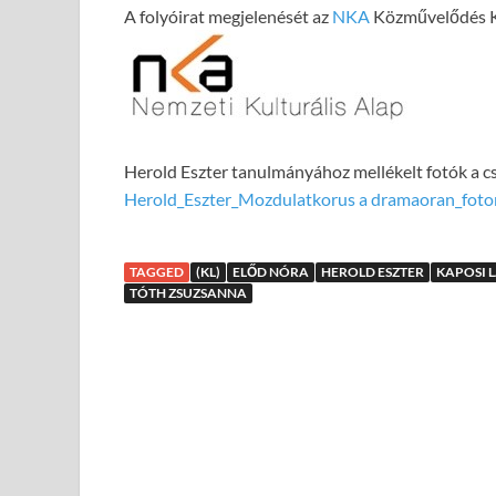
A folyóirat megjelenését az
NKA
Közművelődés K
Herold Eszter tanulmányához mellékelt fotók a cs
Herold_Eszter_Mozdulatkorus a dramaoran_foto
TAGGED
(KL)
ELŐD NÓRA
HEROLD ESZTER
KAPOSI 
TÓTH ZSUZSANNA