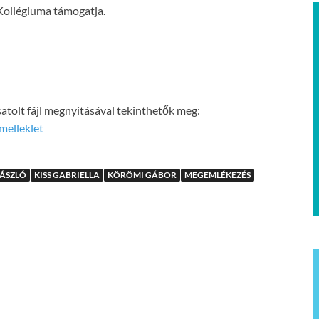
ollégiuma támogatja.
atolt fájl megnyitásával tekinthetők meg:
melleklet
LÁSZLÓ
KISS GABRIELLA
KÖRÖMI GÁBOR
MEGEMLÉKEZÉS