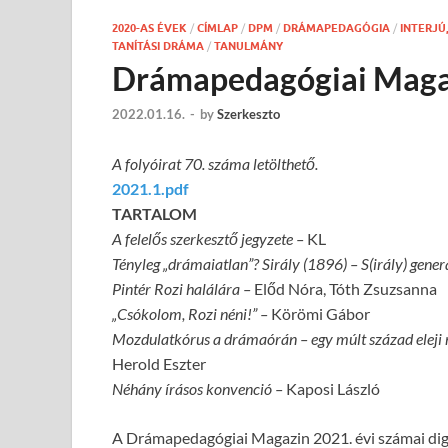
2020-AS ÉVEK
/
CÍMLAP
/
DPM
/
DRÁMAPEDAGÓGIA
/
INTERJÚ
TANÍTÁSI DRÁMA
/
TANULMÁNY
Drámapedagógiai Magaz
2022.01.16.
-
by
Szerkeszto
A folyóirat 70. száma letölthető.
2021.1.pdf
TARTALOM
A felelős szerkesztő jegyzete –
KL
Tényleg „drámaiatlan”?
Sirály (1896) – S(irály) gene
Pintér Rozi halálára –
Előd Nóra, Tóth Zsuzsanna
„Csókolom, Rozi néni!” –
Körömi Gábor
Mozdulatkórus a drámaórán – egy múlt század eleji 
Herold Eszter
Néhány írásos konvenció –
Kaposi László
A Drámapedagógiai Magazin 2021. évi számai digit