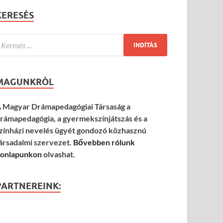
KERESÉS
MAGUNKRÓL
 Magyar Drámapedagógiai Társaság a
rámapedagógia, a gyermekszínjátszás és a
zínházi nevelés ügyét gondozó közhasznú
ársadalmi szervezet.
Bővebben rólunk
onlapunkon
olvashat.
PARTNEREINK: