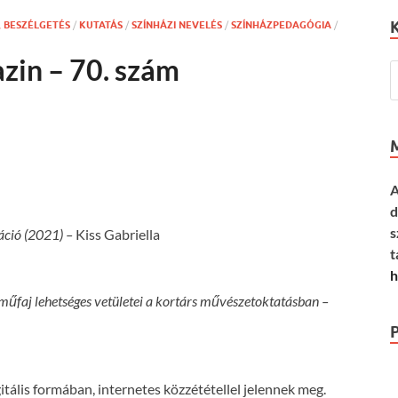
, BESZÉLGETÉS
/
KUTATÁS
/
SZÍNHÁZI NEVELÉS
/
SZÍNHÁZPEDAGÓGIA
/
in – 70. szám
A
d
s
ráció (2021) –
Kiss Gabriella
t
h
műfaj lehetséges vetületei a kortárs művészetoktatásban –
ális formában, internetes közzététellel jelennek meg.