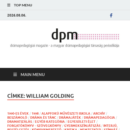
TOP MENU
2026.08.06.
MAIN MENU
CÍMKE:
WILLIAM GOLDING
1990-ES ÉVEK
/
1998
/
ALAPFOKÚ MŰVÉSZETI ISKOLA
/
ARCHÍV
/
BESZÁMOLÓ
/
DRÁMA ÉS TÁNC
/
DRÁMAJÁTÉK
/
DRÁMAPEDAGÓGIA
/
DRAMATIZÁLÁS
/
EGYÉB KATEGÓRIA
/
EGYESÜLETI ÉLET
/
FORGATÓKÖNYV - SZÖVEGKÖNYV
/
GYERMEKSZÍNJÁTSZÁS
/
INTERJÚ,
BESZÉLGETÉS
/
KÖNYVISMERTETŐ
/
KRITIKA
/
NEMZETKÖZI
/
SZÍNHÁZ
/