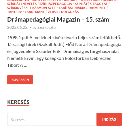
SZÍNHÁZI NEVELÉS
/
SZÍNHÁZPEDAGÓGIA
/
SZÍNJÁTÉK TAGOZAT
/
SZÍNMŰVÉSZET-BÁBMŰVÉSZET
/
TANÍTÁSI DRÁMA
/
TANMENET
/
TANTERV
/
TANULMÁNY
/
VERSFELDOLGOZÁS
Drámapedagógiai Magazin – 15. szám
2025.06.25.
-
by
Szerkeszto
1998.1.pdf A melléklet kivételével a teljes szám letölthető.
Társasági hírek (Szakall Judit) Előd Nóra: Drámapedagógia
és jogvédelem Szauder Erik: Drámaiság és tárgyhasználat
Németh Ervin: Egy középkori kolostorban Debreczeni
Tibor: A …
BŐVEBBEN
KERESÉS