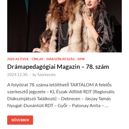
2020-AS ÉVEK
/
CÍMLAP
/
DIÁKSZÍNJÁTSZÁS
/
DPM
Drámapedagógiai Magazin – 78. szám
2024.12.30.
-
by
Szerkeszto
A folyóirat 78. száma letölthető TARTALOM A felelős
szerkesztő jegyzete – KL Észak-Alföldi RDT (Regionális
Diákszínjátszó Találkozó) – Debrecen – Jászay Tamás
Nyugat-Dunántúli RDT – Győr – Patonay Anita – …
BŐVEBBEN