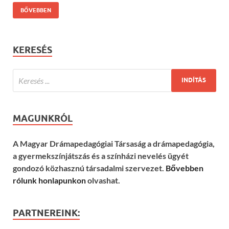
BŐVEBBEN
KERESÉS
MAGUNKRÓL
A Magyar Drámapedagógiai Társaság a drámapedagógia,
a gyermekszínjátszás és a színházi nevelés ügyét
gondozó közhasznú társadalmi szervezet.
Bővebben
rólunk honlapunkon
olvashat.
PARTNEREINK: