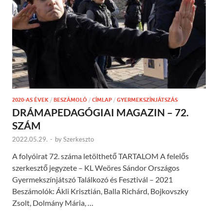
2020-AS ÉVEK
/
BESZÁMOLÓ
/
CÍMLAP
/
GYERMEKSZÍNJÁTSZÁS
DRÁMAPEDAGÓGIAI MAGAZIN – 72.
SZÁM
2022.05.29.
-
by
Szerkeszto
A folyóirat 72. száma letölthető TARTALOM A felelős
szerkesztő jegyzete – KL Weöres Sándor Országos
Gyermekszínjátszó Találkozó és Fesztivál – 2021
Beszámolók: Ákli Krisztián, Balla Richárd, Bojkovszky
Zsolt, Dolmány Mária, …