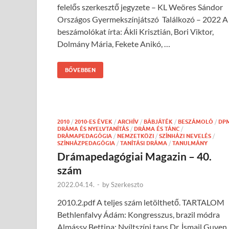
felelős szerkesztő jegyzete – KL Weöres Sándor
Országos Gyermekszínjátszó Találkozó – 2022 A
beszámolókat írta: Ákli Krisztián, Bori Viktor,
Dolmány Mária, Fekete Anikó, …
BŐVEBBEN
2010
/
2010-ES ÉVEK
/
ARCHÍV
/
BÁBJÁTÉK
/
BESZÁMOLÓ
/
DP
DRÁMA ÉS NYELVTANÍTÁS
/
DRÁMA ÉS TÁNC
/
DRÁMAPEDAGÓGIA
/
NEMZETKÖZI
/
SZÍNHÁZI NEVELÉS
/
SZÍNHÁZPEDAGÓGIA
/
TANÍTÁSI DRÁMA
/
TANULMÁNY
Drámapedagógiai Magazin – 40.
szám
2022.04.14.
-
by
Szerkeszto
2010.2.pdf A teljes szám letölthető. TARTALOM
Bethlenfalvy Ádám: Kongresszus, brazil módra
Almássy Bettina: Nyíltszíni taps Dr. İsmail Guven