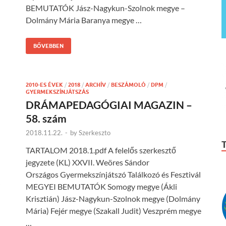
BEMUTATÓK Jász-Nagykun-Szolnok megye –
Dolmány Mária Baranya megye …
BŐVEBBEN
2010-ES ÉVEK
/
2018
/
ARCHÍV
/
BESZÁMOLÓ
/
DPM
/
GYERMEKSZÍNJÁTSZÁS
DRÁMAPEDAGÓGIAI MAGAZIN –
58. szám
2018.11.22.
-
by
Szerkeszto
TARTALOM 2018.1.pdf A felelős szerkesztő
jegyzete (KL) XXVII. Weöres Sándor
Országos Gyermekszínjátszó Találkozó és Fesztivál
i
MEGYEI BEMUTATÓK Somogy megye (Ákli
Krisztián) Jász-Nagykun-Szolnok megye (Dolmány
Mária) Fejér megye (Szakall Judit) Veszprém megye
…