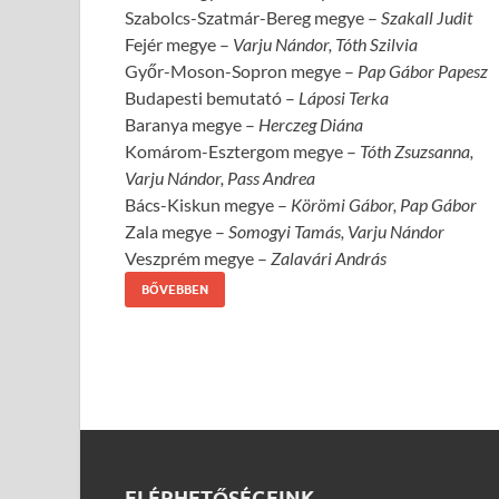
Szabolcs-Szatmár-Bereg megye –
Szakall Judit
Fejér megye –
Varju Nándor, Tóth Szilvia
Győr-Moson-Sopron megye –
Pap Gábor Papesz
Budapesti bemutató –
Láposi Terka
Baranya megye –
Herczeg Diána
Komárom-Esztergom megye –
Tóth Zsuzsanna,
Varju Nándor,
Pass Andrea
Bács-Kiskun megye –
Körömi Gábor, Pap Gábor
Zala megye –
Somogyi Tamás, Varju Nándor
Veszprém megye –
Zalavári András
BŐVEBBEN
ELÉRHETŐSÉGEINK