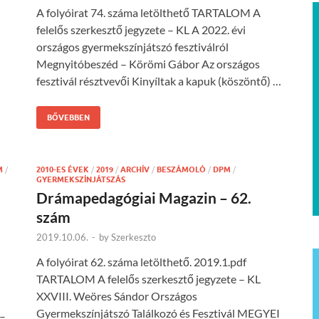
A folyóirat 74. száma letölthető TARTALOM A
felelős szerkesztő jegyzete – KL A 2022. évi
országos gyermekszínjátszó fesztiválról
Megnyitóbeszéd – Körömi Gábor Az országos
fesztivál résztvevői Kinyíltak a kapuk (köszöntő) …
BŐVEBBEN
M
/
2010-ES ÉVEK
/
2019
/
ARCHÍV
/
BESZÁMOLÓ
/
DPM
/
GYERMEKSZÍNJÁTSZÁS
Drámapedagógiai Magazin – 62.
szám
2019.10.06.
-
by
Szerkeszto
A folyóirat 62. száma letölthető. 2019.1.pdf
TARTALOM A felelős szerkesztő jegyzete – KL
XXVIII. Weöres Sándor Országos
Gyermekszínjátszó Találkozó és Fesztivál MEGYEI
 –