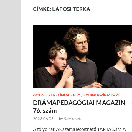
CÍMKE:
LÁPOSI TERKA
2020-AS ÉVEK
/
CÍMLAP
/
DPM
/
GYERMEKSZÍNJÁTSZÁS
DRÁMAPEDAGÓGIAI MAGAZIN –
76. szám
2023.06.03.
-
by
Szerkeszto
A folyóirat 76. száma letölthető TARTALOM A