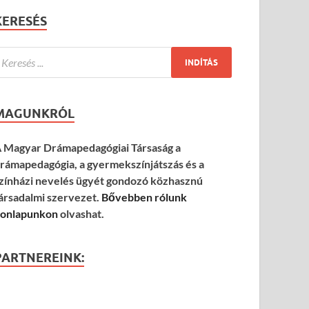
KERESÉS
MAGUNKRÓL
 Magyar Drámapedagógiai Társaság a
rámapedagógia, a gyermekszínjátszás és a
zínházi nevelés ügyét gondozó közhasznú
ársadalmi szervezet.
Bővebben rólunk
onlapunkon
olvashat.
PARTNEREINK: