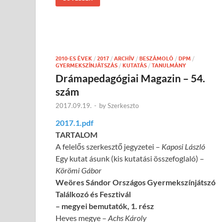
2010-ES ÉVEK
/
2017
/
ARCHÍV
/
BESZÁMOLÓ
/
DPM
/
GYERMEKSZÍNJÁTSZÁS
/
KUTATÁS
/
TANULMÁNY
Drámapedagógiai Magazin – 54.
szám
2017.09.19.
-
by
Szerkeszto
2017.1.pdf
TARTALOM
A felelős szerkesztő jegyzetei –
Kaposi László
Egy kutat ásunk (kis kutatási összefoglaló) –
Körömi Gábor
Weöres Sándor Országos Gyermekszínjátszó
Találkozó és Fesztivál
– megyei bemutatók, 1. rész
Heves megye –
Achs Károly