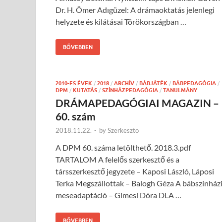
Dr. H. Ömer Adıgüzel: A drámaoktatás jelenlegi
helyzete és kilátásai Törökországban …
BŐVEBBEN
2010-ES ÉVEK
/
2018
/
ARCHÍV
/
BÁBJÁTÉK
/
BÁBPEDAGÓGIA
/
DPM
/
KUTATÁS
/
SZÍNHÁZPEDAGÓGIA
/
TANULMÁNY
DRÁMAPEDAGÓGIAI MAGAZIN –
60. szám
2018.11.22.
-
by
Szerkeszto
A DPM 60. száma letölthető. 2018.3.pdf
TARTALOM A felelős szerkesztő és a
társszerkesztő jegyzete – Kaposi László, Láposi
Terka Megszállottak – Balogh Géza A bábszínház
meseadaptáció – Gimesi Dóra DLA …
BŐVEBBEN