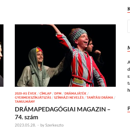
A
d
s
t
h
2020-AS ÉVEK
/
CÍMLAP
/
DPM
/
DRÁMAJÁTÉK
/
GYERMEKSZÍNJÁTSZÁS
/
SZÍNHÁZI NEVELÉS
/
TANÍTÁSI DRÁMA
/
TANULMÁNY
DRÁMAPEDAGÓGIAI MAGAZIN –
74. szám
2023.05.28.
-
by
Szerkeszto