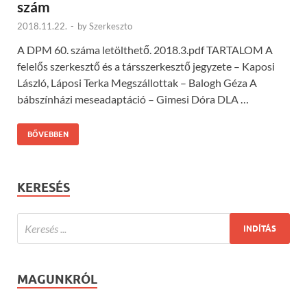
szám
2018.11.22.
-
by
Szerkeszto
A DPM 60. száma letölthető. 2018.3.pdf TARTALOM A
felelős szerkesztő és a társszerkesztő jegyzete – Kaposi
László, Láposi Terka Megszállottak – Balogh Géza A
bábszínházi meseadaptáció – Gimesi Dóra DLA …
BŐVEBBEN
KERESÉS
MAGUNKRÓL