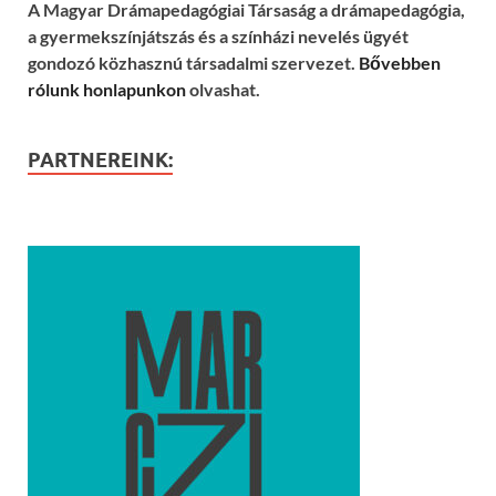
A Magyar Drámapedagógiai Társaság a drámapedagógia,
a gyermekszínjátszás és a színházi nevelés ügyét
gondozó közhasznú társadalmi szervezet.
Bővebben
rólunk honlapunkon
olvashat.
PARTNEREINK: