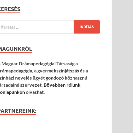
KERESÉS
MAGUNKRÓL
 Magyar Drámapedagógiai Társaság a
rámapedagógia, a gyermekszínjátszás és a
zínházi nevelés ügyét gondozó közhasznú
ársadalmi szervezet.
Bővebben rólunk
onlapunkon
olvashat.
PARTNEREINK: