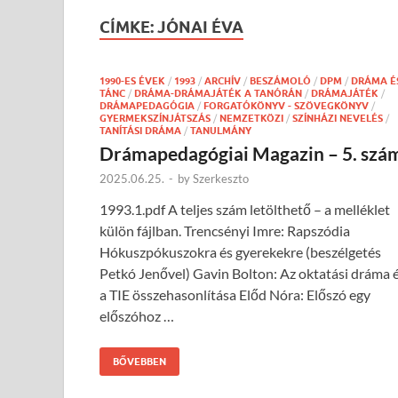
CÍMKE:
JÓNAI ÉVA
1990-ES ÉVEK
/
1993
/
ARCHÍV
/
BESZÁMOLÓ
/
DPM
/
DRÁMA É
TÁNC
/
DRÁMA-DRÁMAJÁTÉK A TANÓRÁN
/
DRÁMAJÁTÉK
/
DRÁMAPEDAGÓGIA
/
FORGATÓKÖNYV - SZÖVEGKÖNYV
/
GYERMEKSZÍNJÁTSZÁS
/
NEMZETKÖZI
/
SZÍNHÁZI NEVELÉS
/
TANÍTÁSI DRÁMA
/
TANULMÁNY
Drámapedagógiai Magazin – 5. szá
2025.06.25.
-
by
Szerkeszto
1993.1.pdf A teljes szám letölthető – a melléklet
külön fájlban. Trencsényi Imre: Rapszódia
Hókuszpókuszokra és gyerekekre (beszélgetés
Petkó Jenővel) Gavin Bolton: Az oktatási dráma 
a TIE összehasonlítása Előd Nóra: Előszó egy
előszóhoz …
BŐVEBBEN