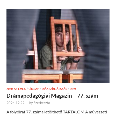
2020-AS ÉVEK
/
CÍMLAP
/
DIÁKSZÍNJÁTSZÁS
/
DPM
Drámapedagógiai Magazin – 77. szám
2024.12.29.
-
by
Szerkeszto
A folyóirat 77. száma letölthető TARTALOM A művészeti