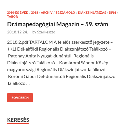
2010-ES ÉVEK
/
2018
/
ARCHÍV
/
BESZÁMOLÓ
/
DIÁKSZÍNJÁTSZÁS
/
DPM
/
TÁBOR
Drámapedagógiai Magazin – 59. szám
2018.12.24.
-
by
Szerkeszto
2018.2.pdf TARTALOM A felelős szerkesztő jegyzete –
(KL) Dél-alföldi Regionális Diákszínjátszó Találkozó –
Patonay Anita Nyugat-dunántúli Regionális
Diákszínjátszó Találkozó – Komáromi Sándor Közép-
magyarországi Regionális Diákszínjátszó Találkozó –
Körömi Gábor Dél-dunántúli Regionális Diákszínjátszó
Találkozó …
BŐVEBBEN
KERESÉS