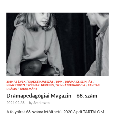
2020-AS ÉVEK
/
DIÁKSZÍNJÁTSZÁS
/
DPM
/
DRÁMA ÉS SZÍNHÁZ
/
NEMZETKÖZI
/
SZÍNHÁZI NEVELÉS
/
SZÍNHÁZPEDAGÓGIA
/
TANÍTÁSI
DRÁMA
/
TANULMÁNY
Drámapedagógiai Magazin – 68. szám
2021.02.28.
-
by
Szerkeszto
A folyóirat 68. száma letölthető. 2020.3.pdf TARTALOM