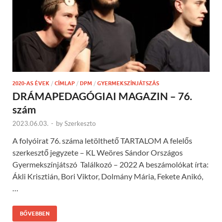
2020-AS ÉVEK
/
CÍMLAP
/
DPM
/
GYERMEKSZÍNJÁTSZÁS
DRÁMAPEDAGÓGIAI MAGAZIN – 76.
szám
2023.06.03.
-
by
Szerkeszto
A folyóirat 76. száma letölthető TARTALOM A felelős
szerkesztő jegyzete – KL Weöres Sándor Országos
Gyermekszínjátszó Találkozó – 2022 A beszámolókat írta:
Ákli Krisztián, Bori Viktor, Dolmány Mária, Fekete Anikó,
…
BŐVEBBEN