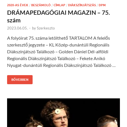
2020-AS ÉVEK
/
BESZÁMOLÓ
/
CÍMLAP
/
DIÁKSZÍNJÁTSZÁS
/
DPM
DRÁMAPEDAGÓGIAI MAGAZIN – 75.
szám
2023.06.05.
-
by
Szerkeszto
A folyóirat 75. száma letölthető TARTALOM A felelős
szerkesztő jegyzete – KL Közép-dunántúli Regionális
Diákszínjátszó Találkozó – Golden Dániel Dél-alföldi
Regionális Diákszínjátszó Találkozó – Fekete Anikó
Nyugat-dunántúli Regionális Diákszínjátszó Találkozó …
BŐVEBBEN