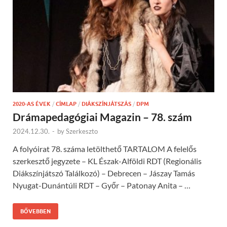
2020-AS ÉVEK
/
CÍMLAP
/
DIÁKSZÍNJÁTSZÁS
/
DPM
Drámapedagógiai Magazin – 78. szám
2024.12.30.
-
by
Szerkeszto
A folyóirat 78. száma letölthető TARTALOM A felelős
szerkesztő jegyzete – KL Észak-Alföldi RDT (Regionális
Diákszínjátszó Találkozó) – Debrecen – Jászay Tamás
Nyugat-Dunántúli RDT – Győr – Patonay Anita – …
BŐVEBBEN