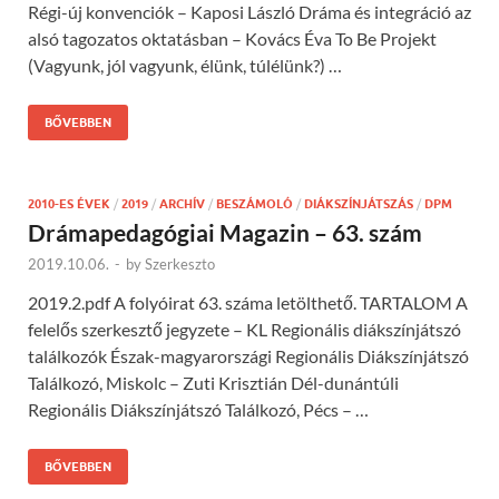
Régi-új konvenciók – Kaposi László Dráma és integráció az
alsó tagozatos oktatásban – Kovács Éva To Be Projekt
(Vagyunk, jól vagyunk, élünk, túlélünk?) …
BŐVEBBEN
2010-ES ÉVEK
/
2019
/
ARCHÍV
/
BESZÁMOLÓ
/
DIÁKSZÍNJÁTSZÁS
/
DPM
Drámapedagógiai Magazin – 63. szám
2019.10.06.
-
by
Szerkeszto
2019.2.pdf A folyóirat 63. száma letölthető. TARTALOM A
felelős szerkesztő jegyzete – KL Regionális diákszínjátszó
találkozók Észak-magyarországi Regionális Diákszínjátszó
Találkozó, Miskolc – Zuti Krisztián Dél-dunántúli
Regionális Diákszínjátszó Találkozó, Pécs – …
BŐVEBBEN