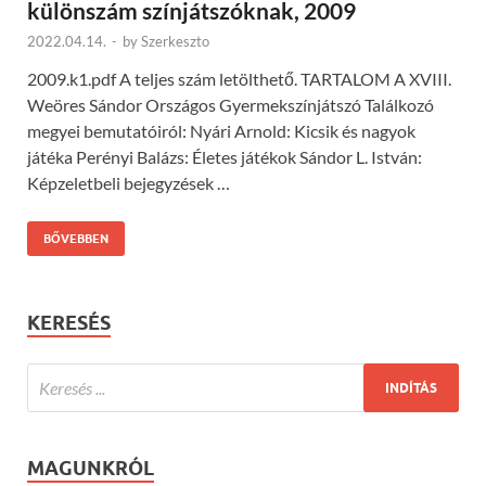
különszám színjátszóknak, 2009
2022.04.14.
-
by
Szerkeszto
2009.k1.pdf A teljes szám letölthető. TARTALOM A XVIII.
Weöres Sándor Országos Gyermekszínjátszó Találkozó
megyei bemutatóiról: Nyári Arnold: Kicsik és nagyok
játéka Perényi Balázs: Életes játékok Sándor L. István:
Képzeletbeli bejegyzések …
BŐVEBBEN
KERESÉS
MAGUNKRÓL