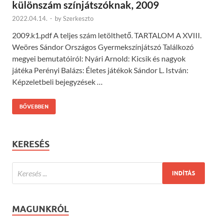
különszám színjátszóknak, 2009
2022.04.14.
-
by
Szerkeszto
2009.k1.pdf A teljes szám letölthető. TARTALOM A XVIII.
Weöres Sándor Országos Gyermekszínjátszó Találkozó
megyei bemutatóiról: Nyári Arnold: Kicsik és nagyok
játéka Perényi Balázs: Életes játékok Sándor L. István:
Képzeletbeli bejegyzések …
BŐVEBBEN
KERESÉS
MAGUNKRÓL