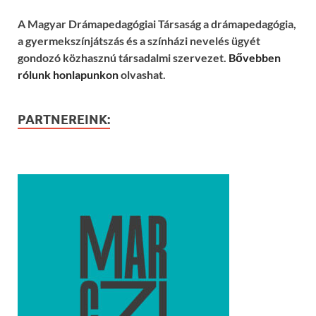
A Magyar Drámapedagógiai Társaság a drámapedagógia,
a gyermekszínjátszás és a színházi nevelés ügyét
gondozó közhasznú társadalmi szervezet.
Bővebben
rólunk honlapunkon
olvashat.
PARTNEREINK: