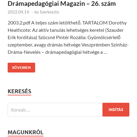
Drámapedagógiai Magazin – 26. szám
2022.04.14.
-
by
Szerkeszto
2003.2.pdf A teljes szám letölthető. TARTALOM Dorothy
Heathcote: Az aktív tanulás lehetséges keretei (Szauder
Erik fordítása) Szücsné Pintér Rozália: Gyümölcsérlelő
szeptember, avagy drámás hétvége Veszprémben Színház-
Dráma-Nevelés – drámapedagógiai hétvége a …
BŐVEBBEN
KERESÉS
MAGUNKRÓL