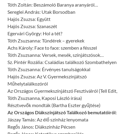
Tóth Zoltán: Beszámoló Baranya aranyáról…
Sereglei András: Utak Borsodban
Hajós Zsuzsa: Együtt
Hajós Zsuzsa: Szanaszét
Egervári György: Hol a tét?
Tóth Zsuzsanna: Tündérek – gyerekek
Achs Károly: Face to face: szemben a fésszel
Tóth Zsuzsanna: Versek, mesék, színjátszósok…
Sz. Pintér Rozália: Családias találkozó Szombathelyen
Tóth Zsuzsanna: Érvényes tanulságokkal
Hajós Zsuzsa: Az V. Gyermekszínjátszó
Műhelytalálkozóról
Az Országos Gyermekszínjátszó Fesztiválról (Tell Edit,
Tóth Zsuzsanna, Kaposi László írása)
Résztvevők mondták (Bartha Eszter gyűjtése)
Az Országos Diákszínjátszó Találkozó bemutatóiról:
Jászay Tamás: Az élő színház lenyomata
Regős János: Diákszínház Pécsen
Regős János: Katartikus szembesülés