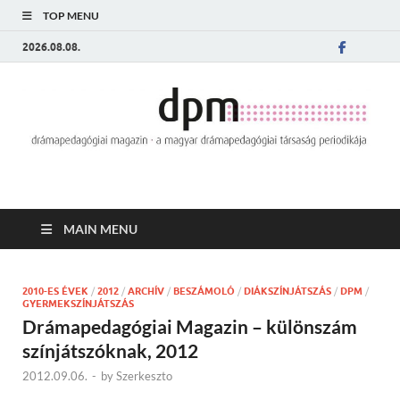
TOP MENU
2026.08.08.
MAIN MENU
2010-ES ÉVEK
/
2012
/
ARCHÍV
/
BESZÁMOLÓ
/
DIÁKSZÍNJÁTSZÁS
/
DPM
/
GYERMEKSZÍNJÁTSZÁS
Drámapedagógiai Magazin – különszám
színjátszóknak, 2012
2012.09.06.
-
by
Szerkeszto