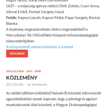
ODT – a teljesség igénye nélkül (Tóth Zoltán, Cseri Anna,
Várnai Enikő, Perbát Gergely írása)
Fotók:
Kaposi László, Kaposi Máté, Papp Gergely, Rostás
Bianka
A kiadvány megvásárolható, illetve megrendelhető a
Marczibányi Téri Művelődési Központ művészetpedagógiai
könyvesboltjában.
A könyvesbolt webáruházként is üzemel.
BŐVEBBEN
2010-ES ÉVEK
/
2011
/
DPM
KÖZLEMÉNY
2011.03.06.
-
by
Szerkeszto
Az utóbbi időkben különböző helyekről érkeztek információk
egyesületünkhöz annak kapcsán, hogy a jelenlegi és egykori
munkatársaink által készített, a Magyar Drámapedagógiai