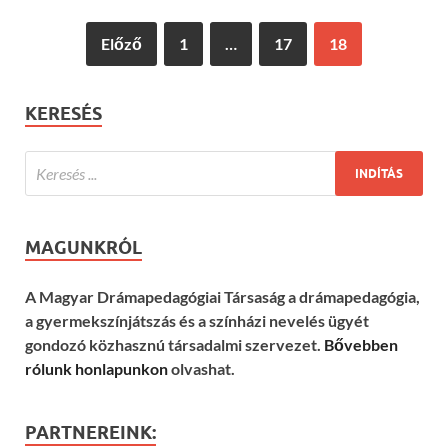
Előző
1
…
17
18
KERESÉS
MAGUNKRÓL
A Magyar Drámapedagógiai Társaság a drámapedagógia,
a gyermekszínjátszás és a színházi nevelés ügyét
gondozó közhasznú társadalmi szervezet.
Bővebben
rólunk honlapunkon
olvashat.
PARTNEREINK: