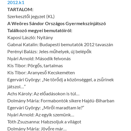
2012.k1
TARTALOM:
Szerkesztői jegyzet (KL)
A Weöres Sándor Országos Gyermekszínjátszó
Találkozó megyei bemutatóiról:
Kaposi László: Nyitány
Gabnai Katalin: Budapesti bemutatók 2012 tavaszán
Perényi Balázs: Jeles műhelyek, új belépők
Nyári Arnold: Második felvonás
Kis Tibor: Pörgős, tartalmas
Kis Tibor: Aranyeső Kecskeméten
Egervári György: „Ne törődj a közönséggel, a zsűrinek
játszol…”
Achs Károly: Az előadásokon is túl…
Dolmány Mária: Formabontók sikere Hajdú-Biharban
Egervári György: „Miről maradtam le?”
Nyári Arnold: Az egyik szemünk…
Tóth Zsuzsanna: Habzsoljuk a világot
Dolmány Mária: Jövőre már…