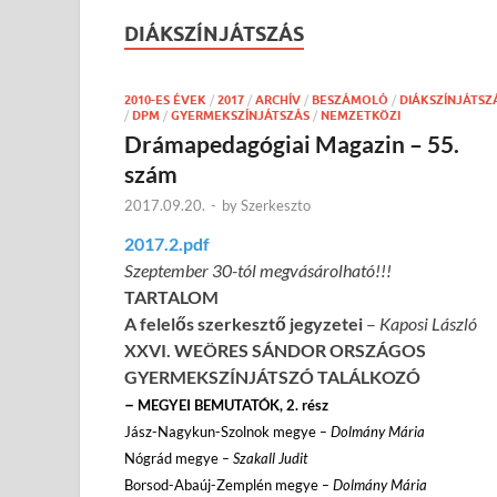
DIÁKSZÍNJÁTSZÁS
2010-ES ÉVEK
/
2017
/
ARCHÍV
/
BESZÁMOLÓ
/
DIÁKSZÍNJÁTSZ
/
DPM
/
GYERMEKSZÍNJÁTSZÁS
/
NEMZETKÖZI
Drámapedagógiai Magazin – 55.
szám
2017.09.20.
-
by
Szerkeszto
2017.2.pdf
Szeptember 30-tól megvásárolható!!!
TARTALOM
A felelős szerkesztő jegyzetei
–
Kaposi László
XXVI. WEÖRES SÁNDOR ORSZÁGOS
GYERMEKSZÍNJÁTSZÓ TALÁLKOZÓ
–
MEGYEI BEMUTATÓK, 2. rész
Jász-Nagykun-Szolnok megye
– Dolmány Mária
Nógrád megye
– Szakall Judit
Borsod-Abaúj-Zemplén megye
– Dolmány Mária