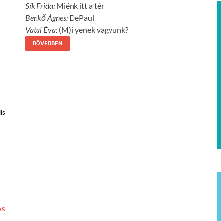
Sík Frida:
Miénk itt a tér
Benkő Ágnes:
DePaul
Vatai Éva:
(M)ilyenek vagyunk?
BŐVEBBEN
is
ÁS