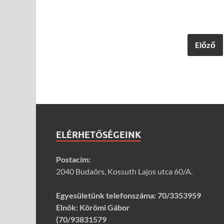
Előző
ELÉRHETŐSÉGEINK
Postacím:
2040 Budaörs, Kossuth Lajos utca 60/A.
Egyesületünk telefonszáma:
70/3353959
Elnök: Körömi Gábor
(70/93831579