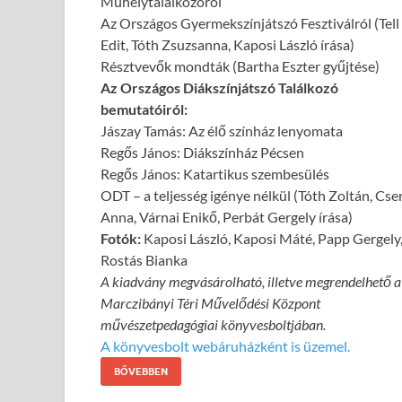
Műhelytalálkozóról
Az Országos Gyermekszínjátszó Fesztiválról (Tell
Edit, Tóth Zsuzsanna, Kaposi László írása)
Résztvevők mondták (Bartha Eszter gyűjtése)
Az Országos Diákszínjátszó Találkozó
bemutatóiról:
Jászay Tamás: Az élő színház lenyomata
Regős János: Diákszínház Pécsen
Regős János: Katartikus szembesülés
ODT – a teljesség igénye nélkül (Tóth Zoltán, Cser
Anna, Várnai Enikő, Perbát Gergely írása)
Fotók:
Kaposi László, Kaposi Máté, Papp Gergely
Rostás Bianka
A kiadvány megvásárolható, illetve megrendelhető a
Marczibányi Téri Művelődési Központ
művészetpedagógiai könyvesboltjában.
A könyvesbolt webáruházként is üzemel.
BŐVEBBEN