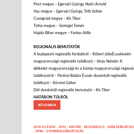
Pest megye –
Egervári György, Nyári Arnold
Vas megye –
Egervári György, Tóth Szilvia
Csongrád megye
– Kis Tibor
Tolna megye
– Somogyi Tamás
Hajdú-Bihar megye
– Farkas Atilla
REGIONÁLIS BEMUTATÓK
A budapesti regionális fordulóról
– Róbert Júlia
Északkelet-
magyarországi regionális találkozó
– Varju Nándor
A
délkelet-magyarországi és a közép-magyarországi regionál
találkozóról
– Perényi Balázs
Észak-dunántúli regionális
találkozó
– Körömi Gábor
Dél-dunántúli regionális bemutató
– Kis Tibor
HATÁRON TÚLRÓL
BŐVEBBEN
2010-ES ÉVEK
/
2012
/
ARCHÍV
/
BESZÁMOLÓ
/
DIÁKSZÍNJÁTSZ
/
DPM
/
GYERMEKSZÍNJÁTSZÁS