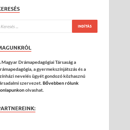
KERESÉS
MAGUNKRÓL
 Magyar Drámapedagógiai Társaság a
rámapedagógia, a gyermekszínjátszás és a
zínházi nevelés ügyét gondozó közhasznú
ársadalmi szervezet.
Bővebben rólunk
onlapunkon
olvashat.
PARTNEREINK: