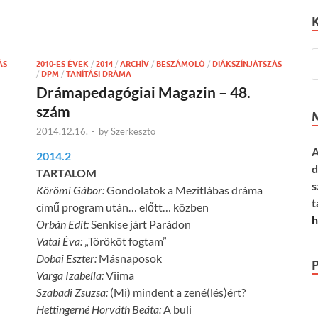
ÁS
2010-ES ÉVEK
/
2014
/
ARCHÍV
/
BESZÁMOLÓ
/
DIÁKSZÍNJÁTSZÁS
/
DPM
/
TANÍTÁSI DRÁMA
Drámapedagógiai Magazin – 48.
szám
2014.12.16.
-
by
Szerkeszto
A
2014.2
d
TARTALOM
s
Körömi Gábor:
Gondolatok a Mezítlábas dráma
t
című program után… előtt… közben
h
Orbán Edit:
Senkise járt Parádon
Vatai Éva:
„Törököt fogtam”
Dobai Eszter:
Másnaposok
Varga Izabella:
Viima
Szabadi Zsuzsa:
(Mi) mindent a zené(lés)ért?
Hettingerné Horváth Beáta:
A buli