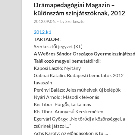
Drámapedagógiai Magazin –
különszám színjátszóknak, 2012
2012.09.06.
-
by
Szerkeszto
2012.k1
TARTALOM:
Szerkesztői jegyzet (KL)
A Weöres Sándor Országos Gyermekszínjátsz
Találkozó megyei bemutatóiról:
Kaposi László: Nyitány
Gabnai Katalin: Budapesti bemutatók 2012
tavaszán
Perényi Balázs: Jeles műhelyek, új belépők
Nyári Arnold: Második felvonás
Kis Tibor: Pörgős, tartalmas
Kis Tibor: Aranyeső Kecskeméten
Egervári György: „Ne törődj a közönséggel, a
zsűrinek játszol…”
Achs Károly: Az előadásokon is túl…