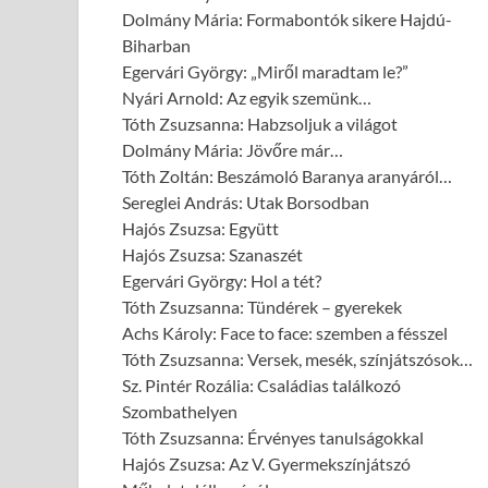
Dolmány Mária: Formabontók sikere Hajdú-
Biharban
Egervári György: „Miről maradtam le?”
Nyári Arnold: Az egyik szemünk…
Tóth Zsuzsanna: Habzsoljuk a világot
Dolmány Mária: Jövőre már…
Tóth Zoltán: Beszámoló Baranya aranyáról…
Sereglei András: Utak Borsodban
Hajós Zsuzsa: Együtt
Hajós Zsuzsa: Szanaszét
Egervári György: Hol a tét?
Tóth Zsuzsanna: Tündérek – gyerekek
Achs Károly: Face to face: szemben a fésszel
Tóth Zsuzsanna: Versek, mesék, színjátszósok…
Sz. Pintér Rozália: Családias találkozó
Szombathelyen
Tóth Zsuzsanna: Érvényes tanulságokkal
Hajós Zsuzsa: Az V. Gyermekszínjátszó